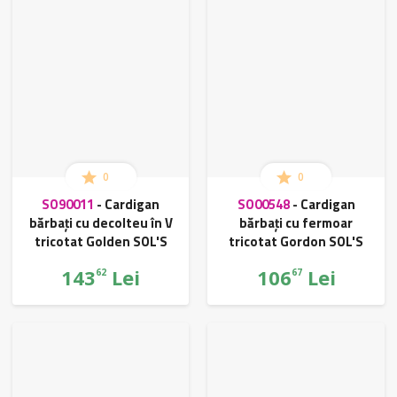
0
0
SO90011
-
Cardigan
SO00548
-
Cardigan
bărbați cu decolteu în V
bărbați cu fermoar
tricotat Golden SOL'S
tricotat Gordon SOL'S
143
Lei
106
Lei
62
67