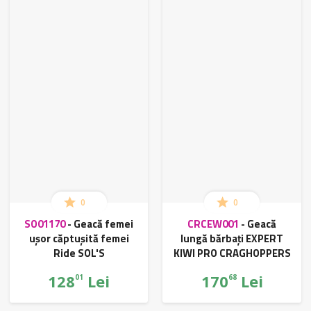
0
0
SO01170
-
Geacă femei
CRCEW001
-
Geacă
ușor căptușită femei
lungă bărbați EXPERT
Ride SOL'S
KIWI PRO CRAGHOPPERS
128
Lei
170
Lei
01
68