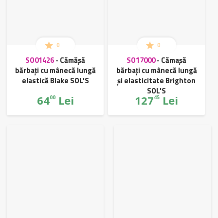
0
0
SO01426
-
Cămășă
SO17000
-
Cămașă
bărbați cu mânecă lungă
bărbați cu mânecă lungă
elastică Blake SOL'S
și elasticitate Brighton
SOL'S
64
Lei
127
Lei
00
45