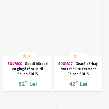
0
0
SO47800
-
Geacă bărbați
SO03827
-
Geacă bărbați
cu glugă căptușită
softshell cu fermoar
Seven SOL'S
Falcon SOL'S
52
Lei
42
Lei
33
67