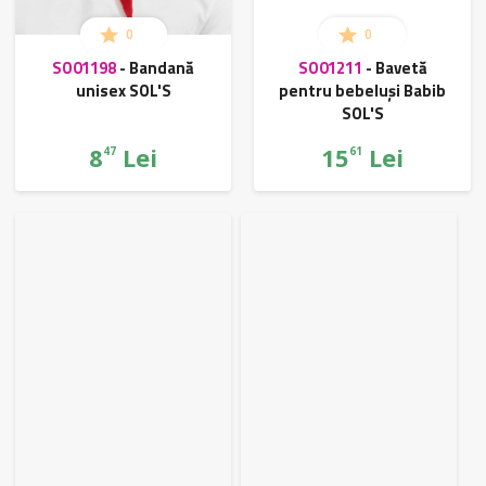
0
0
SO01198
-
Bandană
SO01211
-
Bavetă
unisex SOL'S
pentru bebeluși Babib
SOL'S
8
Lei
15
Lei
47
61