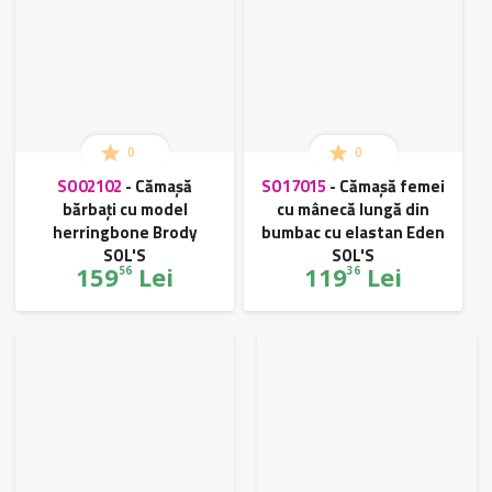
0
0
SO02102
-
Cămașă
SO17015
-
Cămașă femei
bărbați cu model
cu mânecă lungă din
herringbone Brody
bumbac cu elastan Eden
SOL'S
SOL'S
159
Lei
119
Lei
56
36