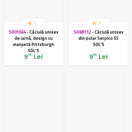
0
0
SO01664
-
Căciulă unisex
SO88112
-
Căciulă unisex
de iarnă, design cu
din polar Serpico 55
manșetă Pittsburgh
SOL'S
SOL'S
9
Lei
9
Lei
66
66