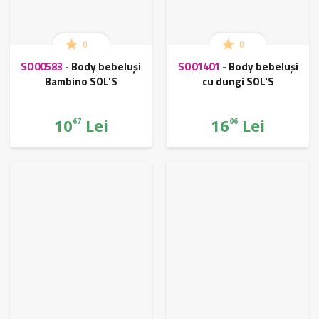
0
0
SO00583
-
Body bebeluși
SO01401
-
Body bebeluși
Bambino SOL'S
cu dungi SOL'S
10
Lei
16
Lei
67
06