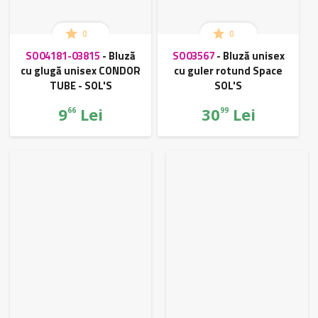
0
0
SO04181-03815
-
Bluză
SO03567
-
Bluză unisex
cu glugă unisex CONDOR
cu guler rotund Space
TUBE - SOL'S
SOL'S
9
Lei
30
Lei
66
99