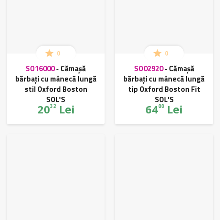
0
0
SO16000
-
Cămașă
SO02920
-
Cămașă
bărbați cu mânecă lungă
bărbați cu mânecă lungă
stil Oxford Boston
tip Oxford Boston Fit
SOL'S
SOL'S
20
Lei
64
Lei
32
00