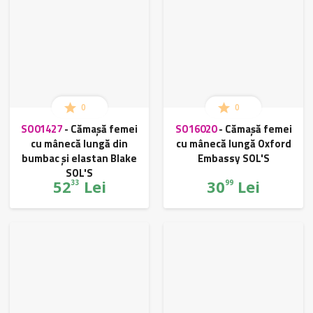
0
0
SO01427
-
Cămașă femei
SO16020
-
Cămașă femei
cu mânecă lungă din
cu mânecă lungă Oxford
bumbac și elastan Blake
Embassy SOL'S
SOL'S
52
Lei
30
Lei
33
99