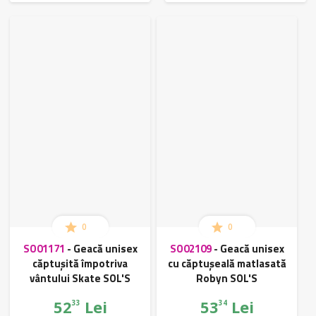
0
0
SO01171
-
Geacă unisex
SO02109
-
Geacă unisex
căptușită împotriva
cu căptușeală matlasată
vântului Skate SOL'S
Robyn SOL'S
52
Lei
53
Lei
33
34