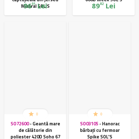
96
Lei
89
Lei
01
82
Mistral SOL'S
0
0
SO72600
-
Geantă mare
SO03105
-
Hanorac
de călătorie din
bărbați cu fermoar
poliester 420D Soho 67
Spike SOL'S