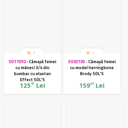
0
0
SO17010
-
Cămașă femei
SO02103
-
Cămașă femei
cu mâneci 3/4 din
cu model herringbone
bumbac cu elastan
Brody SOL'S
Effect SOL'S
125
Lei
159
Lei
43
56