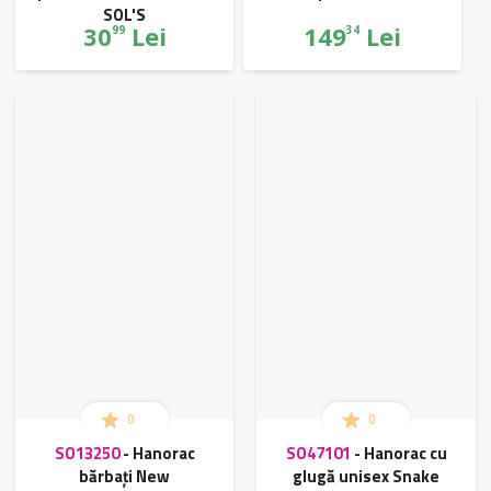
SOL'S
30
Lei
149
Lei
99
34
0
0
SO13250
-
Hanorac
SO47101
-
Hanorac cu
bărbați New
glugă unisex Snake