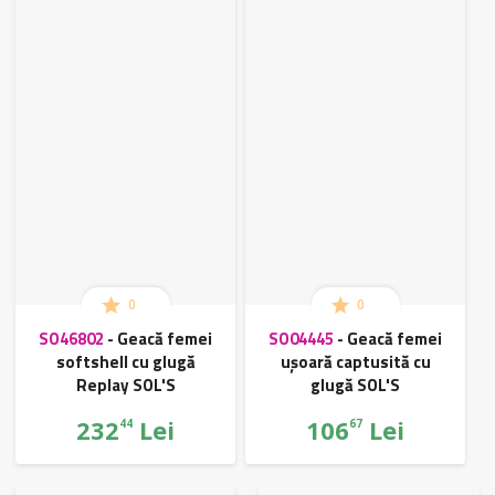
0
0
SO46802
-
Geacă femei
SO04445
-
Geacă femei
softshell cu glugă
ușoară captusită cu
Replay SOL'S
glugă SOL'S
232
Lei
106
Lei
44
67