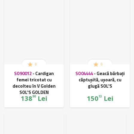
0
0
SO90012
-
Cardigan
SO04444
-
Geacă bărbați
femei tricotat cu
căptușită, ușoară, cu
decolteu în V Golden
glugă SOL'S
SOL'S GOLDEN
138
Lei
150
Lei
90
13