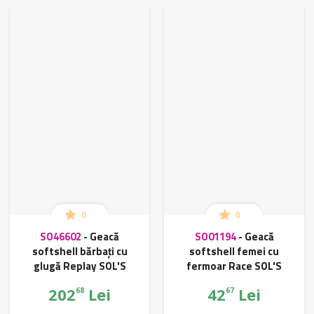
0
0
SO46602
-
Geacă
SO01194
-
Geacă
softshell bărbați cu
softshell femei cu
glugă Replay SOL'S
fermoar Race SOL'S
202
Lei
42
Lei
68
67