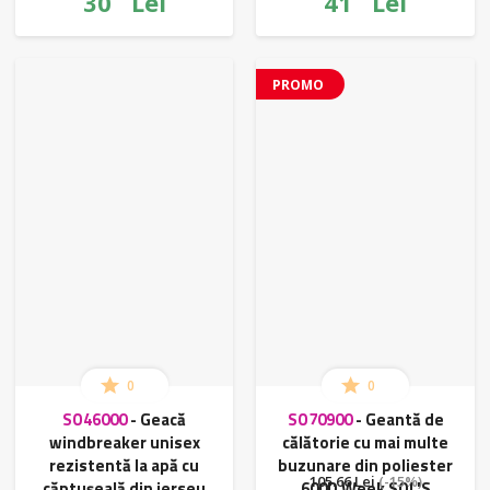
30
Lei
41
Lei
PROMO
0
0
SO46000
-
Geacă
SO70900
-
Geantă de
windbreaker unisex
călătorie cu mai multe
rezistentă la apă cu
buzunare din poliester
105.66 Lei
(-15%)
căptușeală din jerseu
600D Week SOL'S