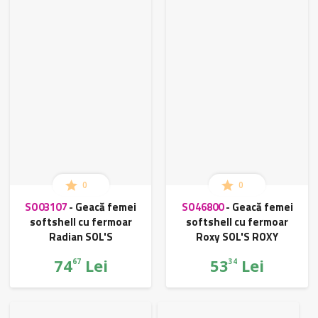
0
0
SO03107
-
Geacă femei
SO46800
-
Geacă femei
softshell cu fermoar
softshell cu fermoar
Radian SOL'S
Roxy SOL'S ROXY
74
Lei
53
Lei
67
34