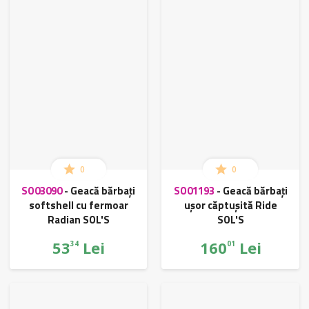
0
0
SO03090
-
Geacă bărbați
SO01193
-
Geacă bărbați
softshell cu fermoar
ușor căptușită Ride
Radian SOL'S
SOL'S
53
Lei
160
Lei
34
01