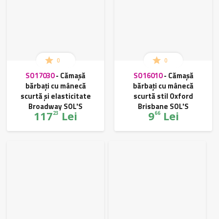
0
0
SO17030
-
Cămașă
SO16010
-
Cămașă
bărbați cu mânecă
bărbați cu mânecă
scurtă și elasticitate
scurtă stil Oxford
Broadway SOL'S
Brisbane SOL'S
117
Lei
9
Lei
23
66