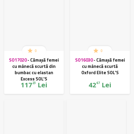
0
0
SO17020
-
Cămașă femei
SO16030
-
Cămașă femei
cu mânecă scurtă din
cu mânecă scurtă
bumbac cu elastan
Oxford Elite SOL'S
Excess SOL'S
117
Lei
42
Lei
23
67