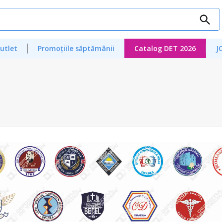
utlet
Promoțiile săptămânii
Catalog DET 2026
J