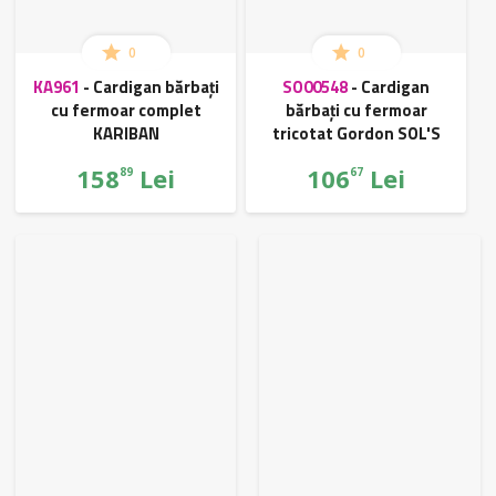
0
0
KA961
-
Cardigan bărbați
SO00548
-
Cardigan
cu fermoar complet
bărbați cu fermoar
KARIBAN
tricotat Gordon SOL'S
158
Lei
106
Lei
89
67