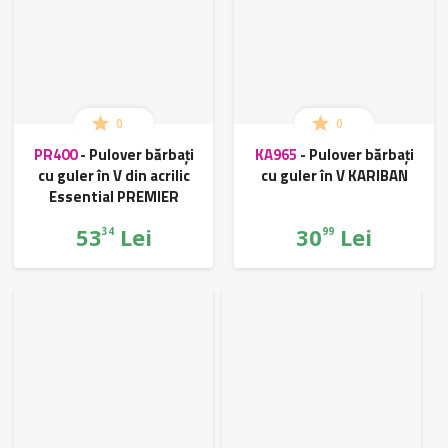
0
0
PR400
-
Pulover bărbați
KA965
-
Pulover bărbați
cu guler în V din acrilic
cu guler în V KARIBAN
Essential PREMIER
53
Lei
30
Lei
34
99