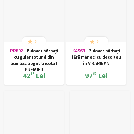
0
0
PR692
-
Pulover bărbați
KA969
-
Pulover bărbați
cu guler rotund din
fără mâneci cu decolteu
bumbac bogat tricotat
în V KARIBAN
PREMIER
42
Lei
97
Lei
67
69