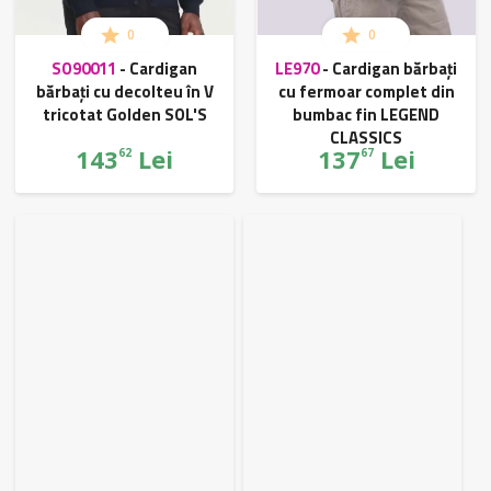
0
0
SO90011
-
Cardigan
LE970
-
Cardigan bărbați
bărbați cu decolteu în V
cu fermoar complet din
tricotat Golden SOL'S
bumbac fin LEGEND
CLASSICS
143
Lei
137
Lei
62
67