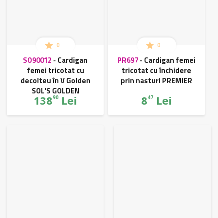
0
0
SO90012
-
Cardigan
PR697
-
Cardigan femei
femei tricotat cu
tricotat cu închidere
decolteu în V Golden
prin nasturi PREMIER
SOL'S GOLDEN
138
Lei
8
Lei
90
47