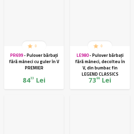
0
0
PR699
-
Pulover bărbați
LE980
-
Pulover bărbați
fără mâneci cu guler în V
fără mâneci, decolteu în
PREMIER
V, din bumbac fin
LEGEND CLASSICS
84
Lei
73
Lei
33
66