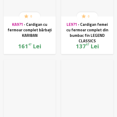
0
0
KA971
-
Cardigan cu
LE971
-
Cardigan femei
fermoar complet bărbați
cu fermoar complet din
KARIBAN
bumbac fin LEGEND
CLASSICS
161
Lei
137
Lei
47
67