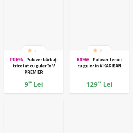
0
0
PR694
-
Pulover bărbați
KA966
-
Pulover femei
tricotat cu guler în V
cu guler în V KARIBAN
PREMIER
9
Lei
129
Lei
66
47