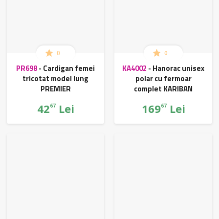
0
0
PR698
-
Cardigan femei
KA4002
-
Hanorac unisex
tricotat model lung
polar cu fermoar
PREMIER
complet KARIBAN
42
Lei
169
Lei
67
67