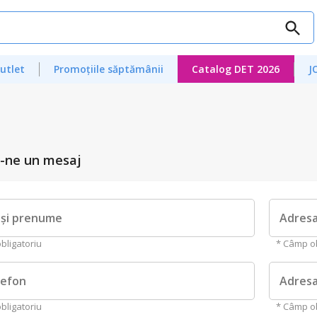
utlet
Promoțiile săptămânii
Catalog DET 2026
J
e-ne un mesaj
și prenume
Adresa
bligatoriu
* Câmp ob
lefon
Adres
bligatoriu
* Câmp ob