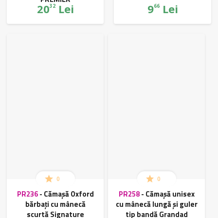
20
Lei
9
Lei
32
66
0
0
PR236
-
Cămașă Oxford
PR258
-
Cămașă unisex
bărbați cu mânecă
cu mânecă lungă și guler
scurtă Signature
tip bandă Grandad