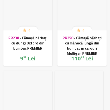
0
0
PR238
-
Cămașă bărbați
PR250
-
Cămașă bărbați
cu dungi Oxford din
cu mânecă lungă din
bumbac PREMIER
bumbac în carouri
Mulligan PREMIER
9
Lei
110
Lei
66
94