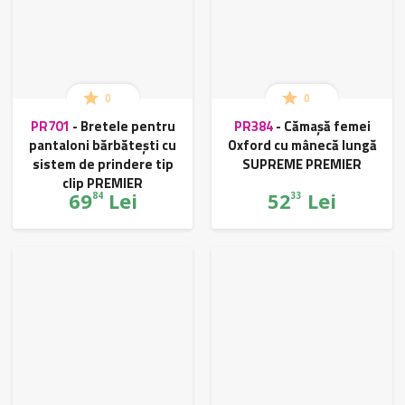
0
0
PR701
-
Bretele pentru
PR384
-
Cămașă femei
pantaloni bărbătești cu
Oxford cu mânecă lungă
sistem de prindere tip
SUPREME PREMIER
clip PREMIER
69
Lei
52
Lei
84
33