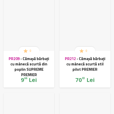
0
0
PR209
-
Cămașă bărbați
PR212
-
Cămașă bărbați
cu mânecă scurtă din
cu mânecă scurtă stil
poplin SUPREME
pilot PREMIER
PREMIER
9
Lei
70
Lei
66
03