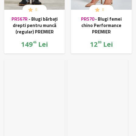
0
0
PR567R
-
Blugi bărbați
PR570
-
Blugi femei
drepti pentru muncă
chino Performance
(regular) PREMIER
PREMIER
149
Lei
12
Lei
46
80