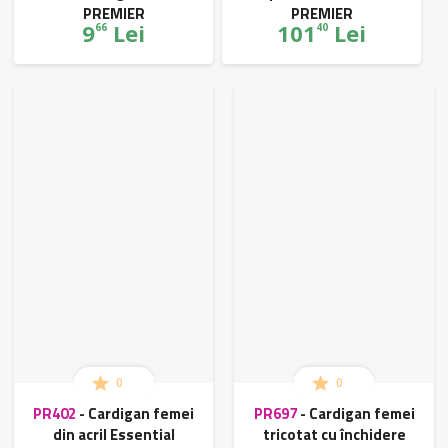
PREMIER
PREMIER
9
Lei
101
Lei
66
40
0
0
PR402
-
Cardigan femei
PR697
-
Cardigan femei
din acril Essential
tricotat cu închidere