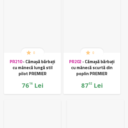
0
0
PR210
-
Cămașă bărbați
PR202
-
Cămașă bărbați
cu mânecă lungă stil
cu mânecă scurtă din
pilot PREMIER
poplin PREMIER
76
Lei
87
Lei
16
02