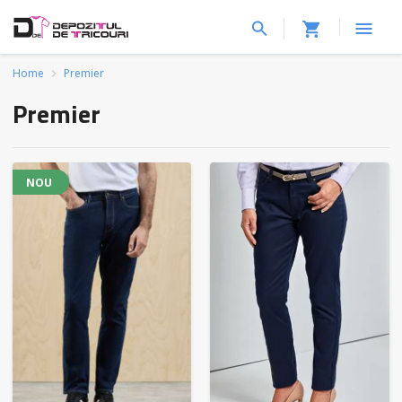
Home
Premier
Premier
NOU