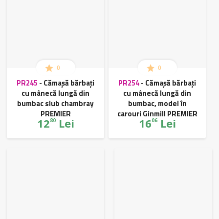
0
0
PR245
-
Cămașă bărbați
PR254
-
Cămașă bărbați
cu mânecă lungă din
cu mânecă lungă din
bumbac slub chambray
bumbac, model în
PREMIER
carouri Ginmill PREMIER
12
Lei
16
Lei
80
06