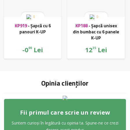
0
0
KP919
-
Șapcă cu 6
KP188
-
Șapcă unisex
panouri K-UP
din bumbac cu 6 panele
K-UP
-0
Lei
12
Lei
00
35
Opinia clienților
Fii primul care scrie un review
Suntem curioși în legătură cu opinia ta. Spune-ne ce crezi
despre acest produs